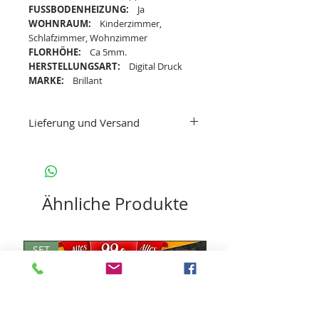
FUSSBODENHEIZUNG:
Ja
WOHNRAUM:
Kinderzimmer,
Schlafzimmer, Wohnzimmer
FLORHÖHE:
Ca 5mm.
HERSTELLUNGSART:
Digital Druck
MARKE:
Brillant
Lieferung und Versand
Lieferzeit: 3-5 Werktage
Versand als Paket
Dieser Artikel wird als Paket geliefert. Für
dich bedeutet das:
Ähnliche Produkte
Die Versandkosten gehen auf
uns.
Die Lieferung ist für
dich
kostenlos,
die Summe deines
SET
SET
Warenkorbs ist auch der Endpreis.
Lieferung im Paket
Deine Bestellung wird per Paket an
deine Wunschadresse geliefert. Diese
Adresse muss nicht mit der