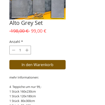
Alto Grey Set
Standardpreis
Sale-
 198,00 € 
99,00 €
Preis
Anzahl
*
In den Warenkorb
mehr Informationen:
4 Teppiche um nur 99,-
1 Stück 160x230cm
1 Stück 120x180cm
1 Stück 80x300cm