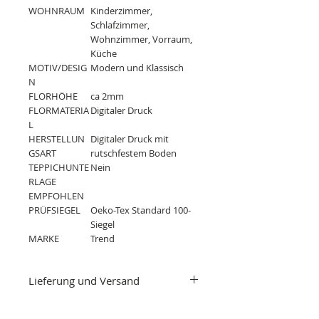
WOHNRAUM
Kinderzimmer,
Schlafzimmer,
Wohnzimmer, Vorraum,
Küche
MOTIV/DESIG
Modern und Klassisch
N
FLORHÖHE
ca 2mm
FLORMATERIA
Digitaler Druck
L
HERSTELLUN
Digitaler Druck mit
GSART
rutschfestem Boden
TEPPICHUNTE
Nein
RLAGE
EMPFOHLEN
PRÜFSIEGEL
Oeko-Tex Standard 100-
Siegel
MARKE
Trend
Lieferung und Versand
Lieferzeit: 3-5 Werktage
Versand als Paket