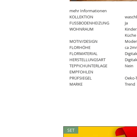
mehr Informationen
KOLLEKTION
waschb
FUSSBODENHEIZUNG
Ja
WOHNRAUM
Kinder
Küche
MOTIV/DESIGN
Modern
FLORHÖHE
ca 2m
FLORMATERIAL
Digita
HERSTELLUNGSART
Digita
TEPPICHUNTERLAGE
Nein
EMPFOHLEN
PRÜFSIEGEL
Oeko-T
MARKE
Trend
SET