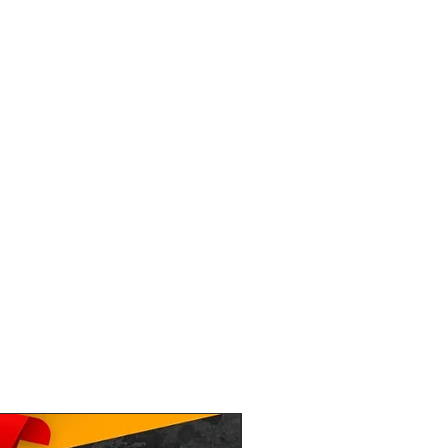
inem Einkauf wider Erwarten nicht
nnst du die gekaufte Ware im Paket
urücksenden. Alle Infos dazu findest
enprofil. Achtung: Die Rücknahme
n ist nicht möglich.
et
ird per Paket an deine
efert. Diese Adresse muss nicht mit
sse übereinstimmen. Wenn du also
ause bist, kannst du es auch an
er an deinen Arbeitsplatz liefern
ustellung
cht zugestellt werden können - kein
om Paketdienstleister oft bei einem
n oder zur erneuten Zustellung
n. Du findest dann eine
chrichtigungskarte im Briefkasten.
dem Zusteller auch einen Lieferort
 Termin vereinbaren.
um Lieferumfang
SET
e beschrieben geliefert. Weitere