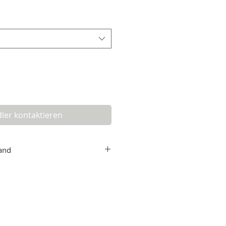
ler kontaktieren
and
e
 Paket geliefert. Für dich bedeutet das:
n gehen auf uns.
r dich
kostenlos,
die Summe deines
h der Endpreis.
eden? Wir nehmen deinen Einkauf