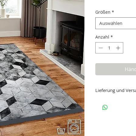
Größen
*
Auswählen
Anzahl
*
Händ
Lieferung und Vers
Lieferzeit: 3-5 Werktag
Versand als Paket
Dieser Artikel wird als
Die Versandkoste
Die Lieferung ist fü
Warenkorbs ist auc
Doch nicht zufri