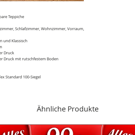
zurück.
Solltest du mit de
zufrieden sein, ka
are Teppiche
kostenfrei an uns z
du in deinem Kund
zimmer, Schlafzimmer, Wohnzimmer, Vorraum,
über die Packstatio
Lieferung im Pak
 und Klassisch
Deine Bestellung w
m
Wunschadresse geli
ler Druck
der Rechnungsadre
ler Druck mit rutschfestem Boden
tagsüber nicht zuh
Familie, Freunde od
lassen.
ex Standard 100-Siegel
Unkomplizierte Z
Sollte das Paket ni
Problem: Es wird v
Nachbarn abgegebe
wieder mitgenomme
Ähnliche Produkte
entsprechende Bena
Ggf. kannst du mit 
oder einen anderen
Informationen z
Der Artikel wird wi