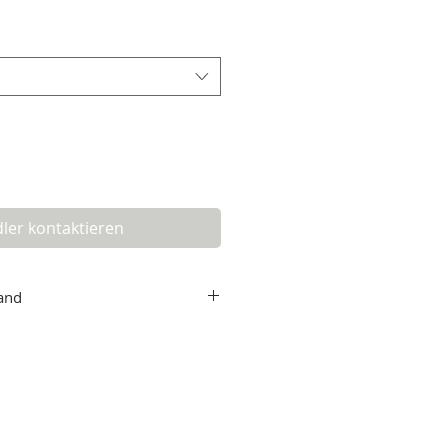
ler kontaktieren
and
e
 Paket geliefert. Für dich bedeutet das:
n gehen auf uns.
r dich
kostenlos,
die Summe deines
h der Endpreis.
eden? Wir nehmen deinen Einkauf