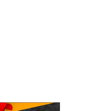
inem Einkauf wider Erwarten nicht
nnst du die gekaufte Ware im Paket
urücksenden. Alle Infos dazu findest
enprofil. Achtung: Die Rücknahme
n ist nicht möglich.
et
ird per Paket an deine
efert. Diese Adresse muss nicht mit
sse übereinstimmen. Wenn du also
ause bist, kannst du es auch an
er an deinen Arbeitsplatz liefern
ustellung
cht zugestellt werden können - kein
om Paketdienstleister oft bei einem
n oder zur erneuten Zustellung
n. Du findest dann eine
chrichtigungskarte im Briefkasten.
dem Zusteller auch einen Lieferort
 Termin vereinbaren.
um Lieferumfang
SET
e beschrieben geliefert. Weitere