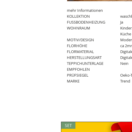
mehr Informationen
KOLLEKTION
waschb
FUSSBODENHEIZUNG
Ja
WOHNRAUM
Kinder
Küche
MOTIV/DESIGN
Modern
FLORHÖHE
ca 2m
FLORMATERIAL
Digita
HERSTELLUNGSART
Digita
TEPPICHUNTERLAGE
Nein
EMPFOHLEN
PRÜFSIEGEL
Oeko-T
MARKE
Trend
SET