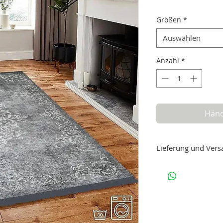
Größen
*
Auswählen
Anzahl
*
Händ
Lieferung und Vers
Lieferzeit: 3-5 Werktag
Versand als Paket
Dieser Artikel wird als
Die Versandkoste
Die Lieferung ist fü
Warenkorbs ist auc
Doch nicht zufri