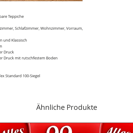
zurück.
Solltest du mit de
zufrieden sein, ka
are Teppiche
kostenfrei an uns z
du in deinem Kund
zimmer, Schlafzimmer, Wohnzimmer, Vorraum,
über die Packstatio
Lieferung im Pak
 und Klassisch
Deine Bestellung w
m
Wunschadresse geli
ler Druck
der Rechnungsadre
ler Druck mit rutschfestem Boden
tagsüber nicht zuh
Familie, Freunde od
lassen.
ex Standard 100-Siegel
Unkomplizierte Z
Sollte das Paket ni
Problem: Es wird v
Nachbarn abgegebe
wieder mitgenomme
Ähnliche Produkte
entsprechende Bena
Ggf. kannst du mit 
oder einen anderen
Informationen z
Der Artikel wird wi