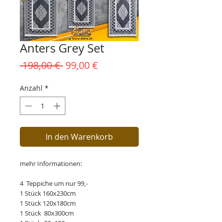
Anters Grey Set
Standardpreis
Sale-
 198,00 € 
99,00 €
Preis
Anzahl
*
In den Warenkorb
mehr Informationen:
4 Teppiche um nur 99,-
1 Stück 160x230cm
1 Stück 120x180cm
1 Stück 80x300cm