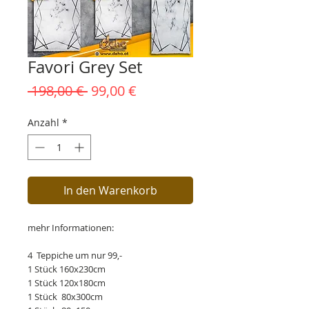
Favori Grey Set
Standardpreis
Sale-
 198,00 € 
99,00 €
Preis
Anzahl
*
In den Warenkorb
mehr Informationen:
4 Teppiche um nur 99,-
1 Stück 160x230cm
1 Stück 120x180cm
1 Stück 80x300cm